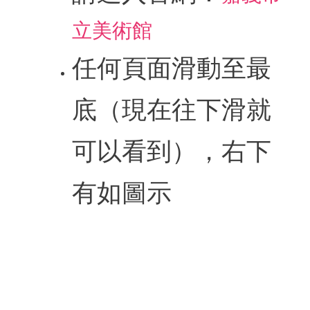
立美術館
參
觀
本
任何頁面滑動至最
館
底（現在往下滑就
展
覽
可以看到），右下
活
動
及
有如圖示
推
廣
典
藏
出
版