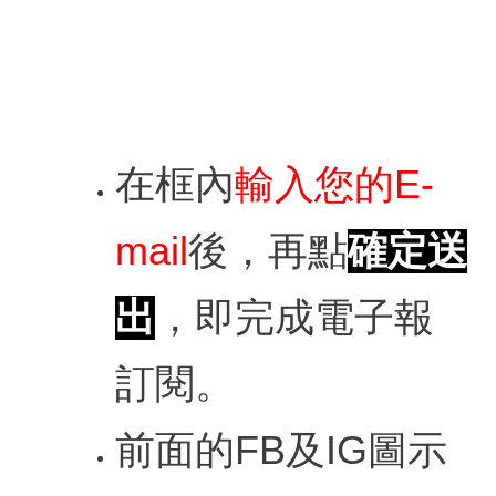
服
務
專
區
在框內
輸入您的E-
今
日
開
mail
後，再點
確定送
館
09:00
出
，即完成電子報
-
17:00
訂閱。
回
首
頁
前面的FB及IG圖示
網