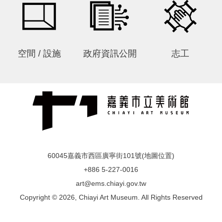
私
權
保
護
政
空間 / 設施
政府資訊公開
志工
策
政
府
網
站
資
料
開
60045嘉義市西區廣寧街101號(
地圖位置
)
放
+886 5-227-0016
宣
art@ems.chiayi.gov.tw
告
Copyright © 2026, Chiayi Art Museum. All Rights Reserved
線