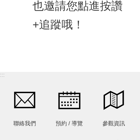
站
也邀請您點進按讚
導
覽
+追蹤哦！
常
見
問
答
EN
:::
徵
才
常
見
問
題
聯絡我們
預約 / 導覽
參觀資訊
隱