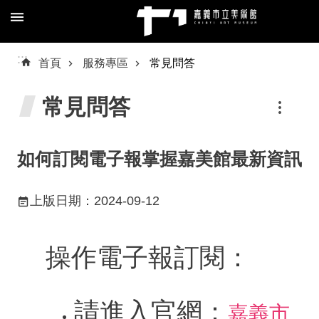
跳到主要內容區塊
進
:::
首頁
服務專區
常見問答
階
搜
常見問答
尋
如何訂閱電子報掌握嘉美館最新資訊
關
上版日期：2024-09-12
於
我
們
操作電子報訂閱：
預
約/
導
請進入官網：
嘉義市
覽