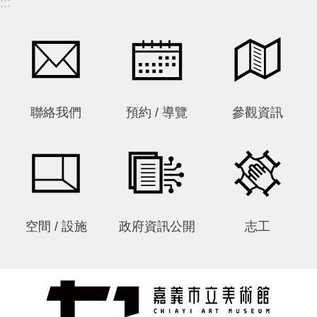
:::
參
觀
本
館
展
聯絡我們
預約 / 導覽
參觀資訊
覽
活
動
及
推
廣
空間 / 設施
政府資訊公開
志工
典
藏
出
版