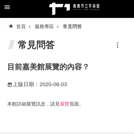
跳到主要內容區塊
進
:::
首頁
服務專區
常見問答
階
搜
常見問答
尋
目前嘉美館展覽的內容？
關
上版日期：2020-06-03
於
我
們
本館詳細展覽訊息，請見
展覽
頁面。
預
約/
導
覽