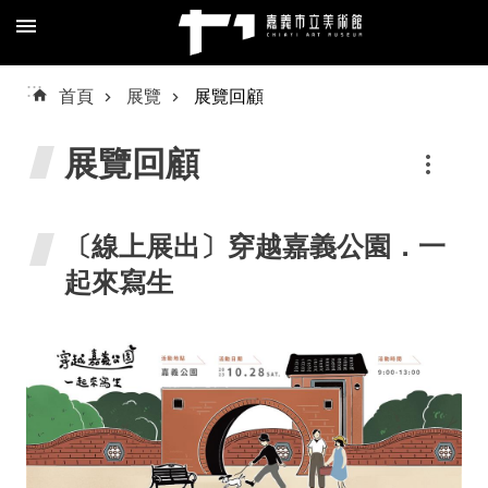
跳到主要內容區塊
進
:::
首頁
展覽
展覽回顧
階
搜
展覽回顧
尋
〔線上展出〕穿越嘉義公園．一
起來寫生
關
於
我
們
預
約/
導
覽