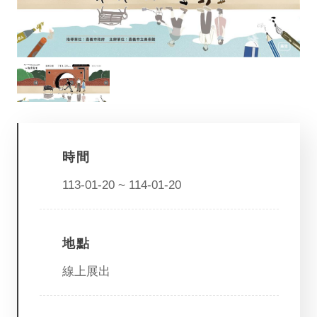
參
觀
本
館
展
覽
活
時間
動
113-01-20 ~ 114-01-20
及
推
廣
地點
典
藏
線上展出
出
版