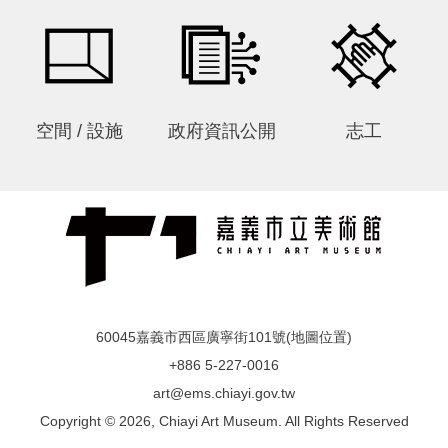
私
權
保
護
政
策
空間 / 設施
政府資訊公開
志工
政
府
網
站
資
料
開
放
60045嘉義市西區廣寧街101號(
地圖位置
)
宣
+886 5-227-0016
告
art@ems.chiayi.gov.tw
Copyright © 2026, Chiayi Art Museum. All Rights Reserved
線