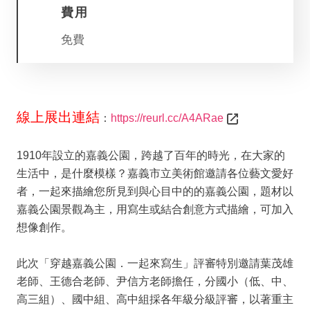
費用
服
免費
務
專
區
今
線上展出連結
：
https://reurl.cc/A4ARae
日
開
1910年設立的嘉義公園，跨越了百年的時光，在大家的
館
生活中，是什麼模樣？嘉義市立美術館邀請各位藝文愛好
09:00
者，一起來描繪您所見到與心目中的的嘉義公園，題材以
-
17:00
嘉義公園景觀為主，用寫生或結合創意方式描繪，可加入
想像創作。
回
首
此次「穿越嘉義公園．一起來寫生」評審特別邀請葉茂雄
頁
老師、王德合老師、尹信方老師擔任，分國小（低、中、
網
高三組）、國中組、高中組採各年級分級評審，以著重主