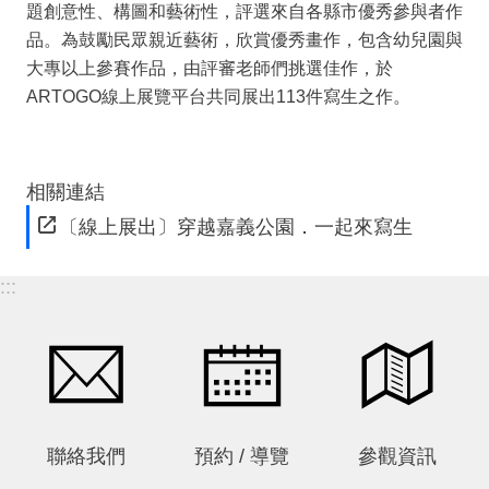
站
題創意性、構圖和藝術性，評選來自各縣市優秀參與者作
導
品。為鼓勵民眾親近藝術，欣賞優秀畫作，包含幼兒園與
覽
大專以上參賽作品，由評審老師們挑選佳作，於
ARTOGO線上展覽平台共同展出113件寫生之作。
常
見
問
答
相關連結
EN
〔線上展出〕穿越嘉義公園．一起來寫生
徵
:::
才
常
見
問
題
聯絡我們
預約 / 導覽
參觀資訊
隱