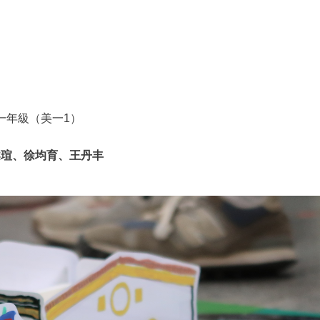
一年級（美一1）
柔瑄、徐均育、王丹丰