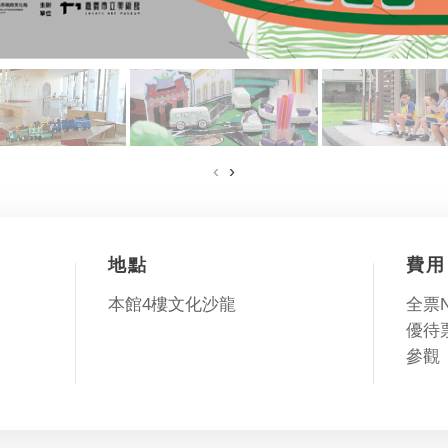
‹
›
地點
費用
本館4樓文化沙龍
全票N
優待票
參觀