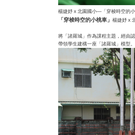
楊婕妤 x 北園國小—「穿梭時空的
「穿梭時空的小桃車」
楊婕妤 x
將「諸羅城」作為課程主題，經由
帶領學生建構一座「諸羅城」模型