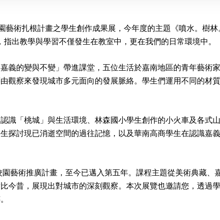
藝術扎根計畫之學生創作成果展，今年度的主題《噴水。樹林。諸羅山
 suann-kha），指出教學與學習不僅發生在教室中，更在我們的日常環境中。
「嘉義的變與不變」帶進課堂，五位生活於嘉南地區的青年藝術
藉由觀察來發現城市多元面向的發展脈絡。學生們運用不同的材
們認識「桃城」與生活環境、林森國小學生創作的小火車及各式
學生探討現已消逝空間的過往記憶，以及華南高商學生在認識嘉
行校園藝術推廣計畫，至今已邁入第五年。課程主題從美術典藏、
對比今昔，展現出對城市的深刻觀察。本次展覽也邀請您，透過
跡。