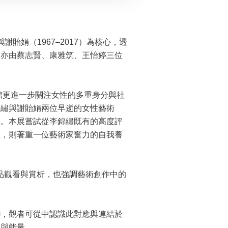
）與謝貽娟（1967–2017）為核心，透
覽亦由蔡志賢、康雅筑、王怡婷三位
。
館更進一步關注女性的多重身分與社
錦繡與謝貽娟兩位早逝的女性藝術
展。本展嘗試從李錦繡既有的高度評
上，則著重一位藝術家奮力的自我養
純的作品觀看與賞析，也強調藝術創作中的
聯，觀者可從中認識此對應與連結於
神與能量。