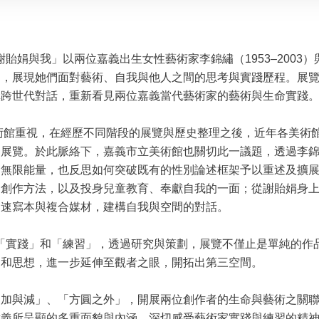
e：李錦繡、謝貽娟與我」以兩位嘉義出生女性藝術家李錦繡（1953–2003
案，展現她們面對藝術、自我與他人之間的思考與實踐歷程。展
構跨世代對話，重新看見兩位嘉義當代藝術家的藝術與生命實踐
美術館重視，在經歷不同階段的展覽與歷史整理之後，近年各美術
的展覽。於此脈絡下，嘉義市立美術館也關切此一議題，透過李
發無限能量，也反思如何突破既有的性別論述框架予以重述及擴
的創作方法，以及投身兒童教育、奉獻自我的一面；從謝貽娟身
、速寫本與複合媒材，建構自我與空間的對話。
ctice」意為「實踐」和「練習」，透過研究與策劃，展覽不僅止是單
品和思想，進一步延伸至觀者之眼，開拓出第三空間。
「加與減」、「方圓之外」，開展兩位創作者的生命與藝術之關
意義所呈顯的多重面貌與內涵，深切感受藝術家實踐與練習的精