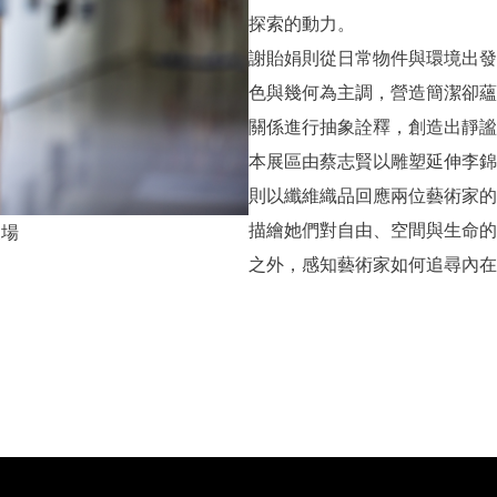
探索的動力。
謝貽娟則從日常物件與環境出發
色與幾何為主調，營造簡潔卻蘊
關係進行抽象詮釋，創造出靜謐
本展區由蔡志賢以雕塑延伸李錦
則以纖維織品回應兩位藝術家的
描繪她們對自由、空間與生命的
展場
之外，感知藝術家如何追尋內在