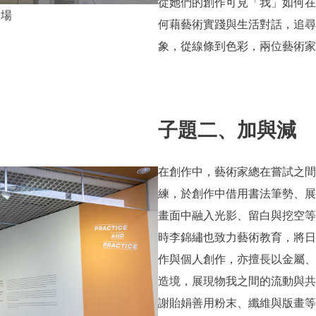
從她們的創作可見「我」如何在
展場
何藉藝術實踐與生活對話，追尋
象，從線條到色彩，兩位藝術家
子題二、加與減
在創作中，藝術家總在嘗試之間
練，於創作中借用書法筆勢、展
畫面中融入光影、留白與挖空等
時李錦繡也致力藝術教育，將日
作與個人創作，亦擅長以金屬、
造境，展現物我之間的流動與共
謝貽娟善用粉末、纖維與版畫等