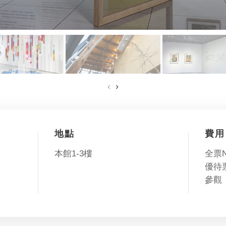
‹
›
地點
費用
本館1-3樓
全票N
優待票
參觀