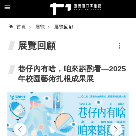
跳到主要內容區塊
進
:::
首頁
展覽
展覽回顧
階
搜
展覽回顧
尋
巷仔內有啥，咱來斟酌看—2025
年校園藝術扎根成果展
關
於
我
們
預
約/
導
覽