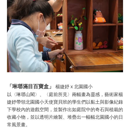
上
陳
情
「琳瑯滿目百寶盒」
楊婕妤 x 北園國小
以〈琳瑯山閣〉、〈庭前所見〉兩幅畫為靈感，藝術家楊
婕妤帶領北園國小天使寶貝班的學生們以黏土與影像紀錄
下學校內的遊戲空間，並製作出如庭院中的奇石與植栽的
收藏小物，並以透明片繪製、堆疊出一幅幅北園國小的日
常風景畫。