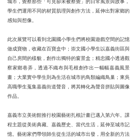
城市，覺察那些「可見卻未被察覺」的日常風景與故事，
站
導
學生們運用不同的材質肌理與創作方法，延伸出對家鄉的
覽
感知與想像。
常
見
此次展覽可以看到北園國小學生們將校園遊戲空間的記憶
問
做成寶物，收藏在百寶盒中；崇文國小學生以嘉義街區與
答
自己房間的樣貌，創作出獨特的窗景盒；精忠國小透過觀
EN
察家鄉巷弄，透過不織布與毛根創作出一幅幅嘉義風景
徵
畫；大業實中學生則為生活在城市的鳥類編織鳥巢；東吳
才
高職學生蒐集嘉義街道聲音，將其轉化為聲音拼貼與圖像
作品。
常
見
問
嘉義市立美術館推行校園藝術扎根計畫已邁入第六年。課
題
程主題從美術典藏、嘉義歷史、當代生活，延伸至城市記
隱
憶。藝術家們帶領師生從生活的城市出發，用全新的方法