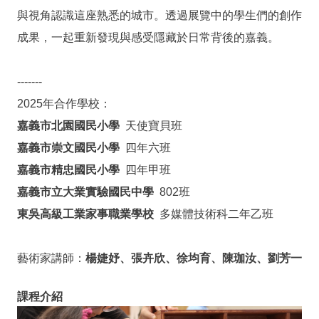
私
與視角認識這座熟悉的城市。透過展覽中的學生們的創作
權
成果，一起重新發現與感受隱藏於日常背後的嘉義。
保
護
政
-------
策
2025年合作學校：
政
嘉義市北園國民小學
天使寶貝班
府
嘉義市崇文國民小學
四年六班
網
嘉義市精忠國民小學
四年甲班
站
資
嘉義市立大業實驗國民中學
802班
料
東吳高級工業家事職業學校
多媒體技術科二年乙班
開
放
宣
藝術家講師：
楊婕妤、張卉欣、徐均育、陳珈汝、劉芳一
告
課程介紹
線