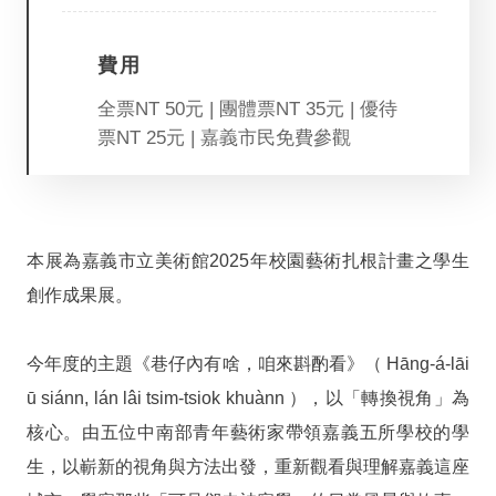
服
費用
務
專
全票NT 50元 | 團體票NT 35元 | 優待
區
票NT 25元 | 嘉義市民免費參觀
今
日
開
本展為嘉義市立美術館2025年校園藝術扎根計畫之學生
館
09:00
創作成果展。
-
17:00
今年度的主題《巷仔內有啥，咱來斟酌看》（ Hāng-á-lāi
回
ū siánn, lán lâi tsim-tsiok khuànn ），以「轉換視角」為
首
頁
核心。由五位中南部青年藝術家帶領嘉義五所學校的學
生，以嶄新的視角與方法出發，重新觀看與理解嘉義這座
網