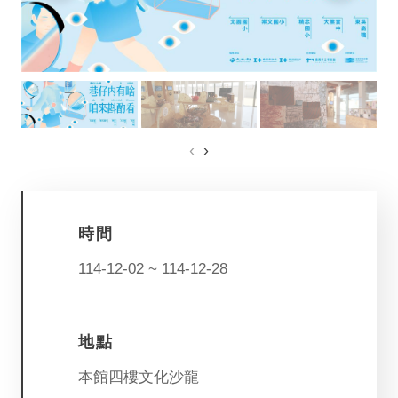
參
觀
本
館
展
‹
›
覽
活
動
時間
及
推
114-12-02 ~ 114-12-28
廣
典
藏
地點
出
本館四樓文化沙龍
版