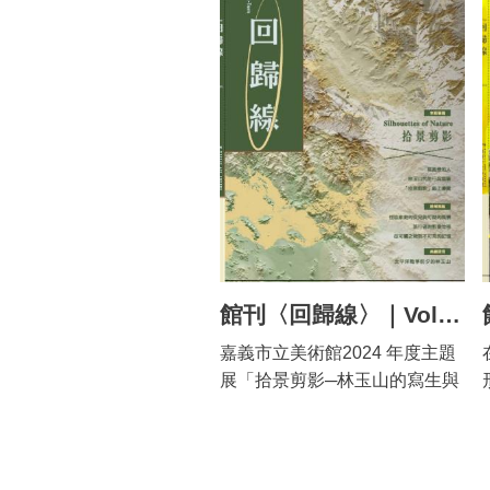
現、轉變與詮釋，以及概念發
畢業階段，對於人生、宗教、
展至當代藝術創作中，如何藉
家庭的焦慮，卻也成就其此階
由風景的概念反身審視人與環
段獨樹一格的創作風格。何明
境、城市的關係。 《辶反風
桂的作品以前世、今生與命運
景》之「辶反」擁有重返、反
的劇本構成，與李錦繡作品所
思之意，重新思考藝術家如何
隱含的宗教觀形成有趣的交集
透過藝術創作與行動，再現自
與共鳴。 此展覽與其說是立基
身與自然的詮釋和批判關係。
於關係（夫妻、師生與世代）
本展覽子主題包含「#被體現的
的交會，更應該說是關係之外
自然」、「#內在風景」、「#
所衍生的交互性與差異性，作
媒介中的觀景」和「#激進的風
品也在這樣的關係交疊之上移
景」，穿梭於不同的時間軸
位換意、互為評註，在通過藝
館刊〈回歸線〉｜Vol.011｜拾景剪影
線，思索各時代作品在「風
術的規則中，以及作品所構成
嘉義市立美術館2024 年度主題
景」概念中的藝術、社會與文
的肉、體、場、形之間，反轉
展「拾景剪影─林玉山的寫生與
化含義。 展出內容包含日本時
彼此的凝視並敞開對話。
旅行」於10 月下旬推出，此次
期的嘉義重要繪畫、館內典藏
展覽以嘉義重要前輩藝術家林
品，至當代藝術創作。在多元
玉山（1907-2004）的寫生和旅
創作形式中，迴返梳理各年代
行速寫為核心，管窺「寫生」