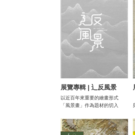
親情、師生與以藝會友的關係
層面。 藝術家張義雄（1914-
2016）與江寶珠（1917-
2003）形塑出台灣美術現代性
進程的發展想像，以及在當時
對於憧憬成為「畫家」的理想
性職志狀態。而陳哲（1937-）
與侯俊明（1963-），因高中美
術教育交織出師生的際遇關
係，兩者從同樣以身體為表現
的作品，顯現創作觀念與本質
的差異，同時也間接從作品觀
展覽專輯 | 辶反風景
念投射出，兩種對於體制截然
以近百年來重要的繪畫形式
不同的思考。李錦繡（1953-
「風景畫」作為題材的切入
2003）與何明桂（1978-）則是
點，將探索「風景」作為重要
純粹以作品形成偶遇的關係，
概念，尋思其在不同時代背
李錦繡具超現實無意識的黑色
景、創作形式和媒材中的展
團塊系列，隱含著自身在大學