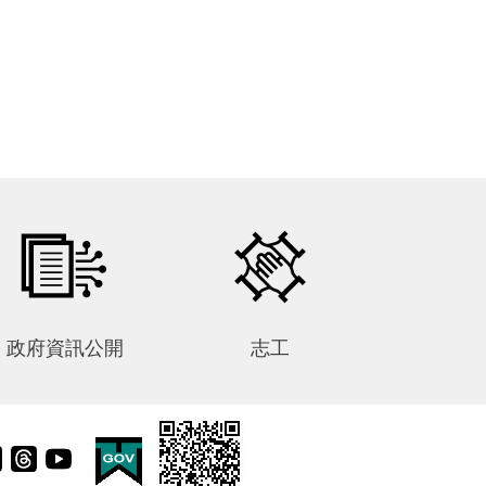
現一首一首「由林成森」的旋
交流也隨著邊境解封產生多種
律。在這個策展計畫的前期，
形式。在這一年間，嘉義市立
我們即舉辦藝術創作營、專題
美術館嘗試站在這變動時代的
演講以及嘉義市區和阿里山的
節點中展開新的思索，透過多
/
踏訪來收集和醞釀策展和藝術
重的展覽和推廣活動，思考藝
家創作的方向，並且將展覽場
依
術家如何以創作回應其所身處
–
地由嘉義市立美術館延伸到嘉
的變化，並將自身的經驗轉化
義製材所和阿里山上的沼平公
藝
為創作中的各種可能性。 今
園，企圖透過實體空間展覽動
年，嘉義市立美術館以「在變
線設定，帶領觀眾回訪嘉義林
動時代中的創造」為年度主題,
業的今昔現場。 因此，透過展
探問當代藝術在移動與變遷過
覽敘事和動線的安排，我們在
程中所產生的創作,以及在其中
f
主展場嘉義市立美術館三層樓
政府資訊公開
志工
對話的可能性。本次主題展與
陳
展間裡，有著人與林業關係不
天美基金會共同主辦 ，展覽以
琳
同層次的安排。從一樓開始，
約翰.伯格(John Berger)的文學
以山林風景為靈感的作品帶領
作品「我們在此相遇 Here is
觀眾走入藝術家創造的自然景
徑
where we meet」為題，借喻在
象裡，逐漸開展人與森林和高