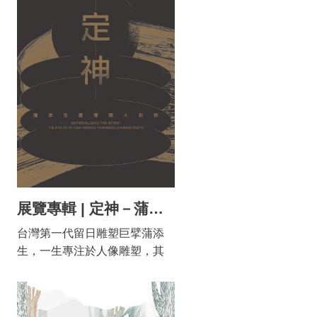
術館藏之寫生作品與速寫本為
起點，展出33件原畫作品、7本
實體寫生冊與1本數位寫收冊，
及35件數位輸出作品。透過展
覽規畫將水墨畫作與素描線稿
並呈，感受林玉山畫作與寫生
底蘊之連結。
展覽專輯 | 定神－蒲添生臺灣頭人巨帙
台灣第一代留日雕塑巨擘蒲添
生，一生專注於人像雕塑，其
中，容貌傳神的政經名人之人
像塑造，在質量及數量上，更
是蒲添生創作的一大經典。蒲