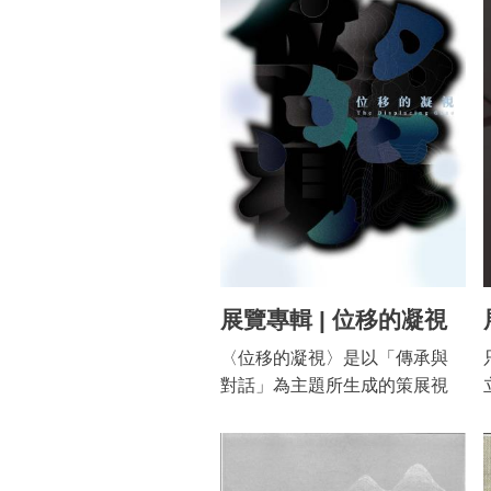
或戰爭而流離他方，藝術家往
來於不同國度，跨域之間造成
的遷徙、接觸、融混與衝突，
已無可避免。 全新展覽以「鄉
關何許？」為名，設定嘉義地
區為空間端點，探索日治時期
至戰後期間，臺灣及中國兩岸
畫家往返其間產生美術流動及
跨文化交涉對應等議題。同
時，分析處於身分模糊/重疊的
時空交錯下，作品如何突顯
「故鄉」、「異鄉」曖昧的土
展覽專輯 | 位移的凝視
地身分，呈顯何種交混的國族
〈位移的凝視〉是以「傳承與
認同。
對話」為主題所生成的策展視
角。展覽的六位藝術家除了與
嘉義有著文化地域上的緊密關
聯之外，各自又交會於建構在