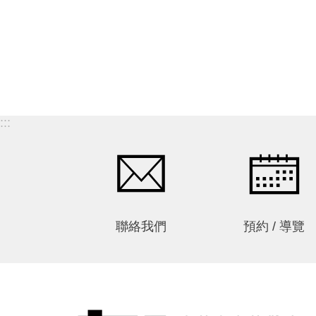
藝術家如何詮釋風景中的自然
此一貫穿林玉山一生最重要的
與文化辯證，運用多元並陳形
創作精神。林玉山自1920 年代
式，呈現嘉義美術之現代化歷
開始習畫、勤於寫生，畢生累
程及自然、人文景觀之特殊
M
積為數龐大的習作速寫，起初
性。 001市長序Preface–Mayor
作品多描繪家鄉田園風景，後
of Chiayi City 003館長序
因工作移居臺北，加上對旅行
Preface–Director of Chiayi Art
:::
的興趣，足跡漸漸遍及全島，
Museum 005展覽介紹
M
隨後因社會逐漸開放、出國旅
Exhibition Introduction 007藝術
行風氣漸興，加上出國展覽講
家與作品介紹Introduction of
學日增，讓藝術家的足跡逐漸
Artists and Artworks 193逆行的
S
踏上世界各地，廣及亞洲、歐
浮現：如畫之鏡中的地方|高千
P
美等地。林玉山曾提到旅行是
惠Recurring of Retrogression:
聯絡我們
預約 / 導覽
他的靈感來源，每趟旅行皆會
The Regional Land Scenery in
留下許多寫生紀錄，這些紀錄
Picturesque Practices/Kao
也逐漸織成畫家生命中的壯遊
Chien-Hui 205式歷史入口也是
圖景，在其作品中也可看出他
當代出口－關於嘉義市立美術
作畫與構圖的基礎來自大量勤
館開館展「辶反風景」|簡子傑