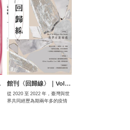
「Practice and Practice : 李錦
育與研究......層層疊疊出阿里山
養成學習、藝術與台灣歷史與
繡、謝貽娟與我」兩檔主題
林業的文化資產。 在森林鐵路
日常生活共三種面向，勾勒並
展，呈現藝術家如何在不同的
東西向的移動路徑上，木業不
呈現台灣雕塑巨擘蒲添生的藝
時代條件、個人風格中，勾勒
僅塑造了奮起湖的榮景，更為
術生命。
各自的文化圖景。
嘉義帶來大量的商業活動，許
多原始林木在此經歷製程與販
售，而鐵路、杉池、製材所與
木材街（今林森西路）更是交
織出嘉義市地景獨特的紋理。
山林裡豐富的物產造就了市區
相關產業蓬勃發展，帶來了全
市曾高達十分之一人口皆從事
創的美術館
館刊〈回歸線〉｜Vol.008｜我們在此相遇
與林業相關活動的榮光。而當
從 2020 至 2022 年，臺灣與世
我們與藝術家面對這龐大的對
物
界共同經歷為期兩年多的疫情
象時，決定以聆聽的姿態爬梳
時期,隨著防疫政策和各種空間
文本、進入阿里山、及探訪市
的解封,2023 年起的這半年來，
內遺跡的方式，透過委託創作
開始明顯感受到各種不同的藝
計畫以及當代和典藏作品，呈
術展演在島內百花齊放，國際