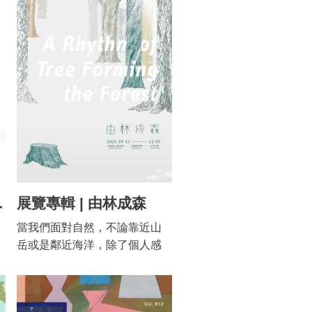
添生曾言:「萬物之中存在許多
美好的聲音，我一生選擇人作
為雕塑的語言，乃尊重人體之
美；人類的軀體，是大自然的
縮影，在人體中可以找大自然
的每個部分。」 本展以「定
神」為名，呈現蒲添生在人像
塑造上的美學展現。蒲添生人
像塑造的藝術成就，不僅僅形
似，還能定神於形，凝聚對象
的精神與氣質於一瞬。善於捕
不
捉人像隱微的性格氣質與動態
澄波與畫都
展覽專輯 | 由林成森
細節，因而頭像作品，總能精
當我們面對自然，不論靠近山
準顯露對象的神韻，整體而
岳或是鄰近海洋，除了個人感
s
言，現代寫實的時代風格，蘊
官體驗之外，時常會因為不同
覽
藉著蒲添生的個人特質，因此
時空和情境，在內心迴響出不
在比例、肌理乃至於線條轉折
同的故事。嘉義，作為台灣早
等作品細節上，揉合成另一種