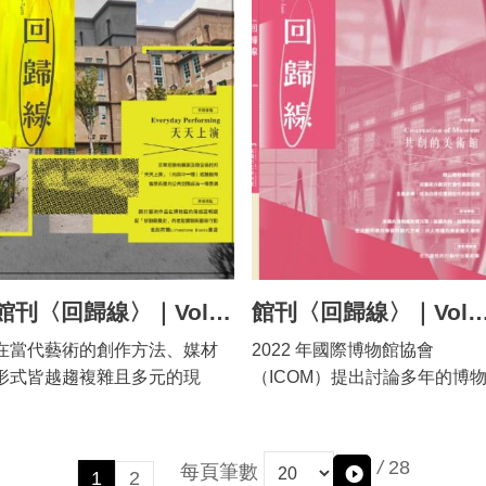
而構成的展覽。首先，聚焦於
術家張李德和的多元面貌，呈
否適時地做出與判斷相應的暗
「間柄」，即透過人與人之間
預·見 -錄像廳 -檔案室 天美藝術
錄」等三個子題想要探索的面
方慶綿的山岳影像，以他早期
現美術館如何作為文化橋樑，
號，進而與投手心靈相通，必
的關係來界定人的內涵；
基金會歷年支持計畫 -我們的這
向。
使用玻璃底片拍攝的玉山照
讓歷史在當代語境中持續生成
定是這項競技取勝的捷徑之
「間」也是一種人與人「之
個時代—紀錄天美藝術基金會
片，還有部分以黑白負片所攝
意義。
一。 2013年，美國職棒大聯盟
間」的拜訪與藝術交流，亦即
與藝術家走過的一些痕跡—谷
之阿里山影像為核心，追尋新
紐約洋基隊與巴爾的摩金鶯隊
探問人的存在狀態，也就是在
浩宇 -台灣當代藝術家海外參訪
高寫真館的歷史，重探近百年
在外卡割喉戰中，因為偷看暗
人與人之間、人與自然的交涉
計畫 -台灣當代藝術家紐約計畫
前影像的意義。其次，以地理
號的問題爆發了兩隊總教練嚴
中，與他者一起被歷史性的創
-台灣當代藝術家出版計畫 -天美
空間的路徑為軸線，錨定方慶
厲爭執。2020年，大聯盟正式
造出來的主體。本展以「畫都
藝術家入校園授課計畫 -基隆太
綿戰前的登山路徑與攝影視線
宣佈將對2017年休士頓太空人
嘉義」為核心，聚焦於陳澄波
平國小創藝計畫 -天美前輩畫家
之觀察位置。最後再以身體行
以非法手段竊取對方暗號，進
後半生活動的嘉義地區，探討
畫作修復計畫
動、動態與平面影像、口述訪
而擊敗洛杉磯道奇隊獲得世界
經東京留學、上海執教返回嘉
談與文字等媒介，觸發歷史與
大賽冠軍的結果，祭出史上最
義後的陳澄波，如何在嘉義的
館刊〈回歸線〉｜Vol.010｜天天上演
館刊〈回歸線〉｜Vol.009｜共
當代的辯證關係。本展場中，
重的懲罰，這項決定不僅道出
人際網絡中重建個人畫業？本
在當代藝術的創作方法、媒材
2022 年國際博物館協會
此一多重之「影像的復返」，
了作弊對於比賽勝負的影響，
展將進一步探究其地方文化主
形式皆越趨複雜且多元的現
（ICOM）提出討論多年的博
將以明信片字卡的形式穿插展
更體現了棒球相較於其他運動
體的精神構造。 001序
在，美術館如何透過一次次不
館新定義， 明確指出當代社會
示於方慶綿的影像和物件之
競技，倚賴暗號系統運作的一
Forewords 市長序 / 黃敏惠
同的展覽內容及策展想像，重
中的博物館機構應更朝向公
間，同時也以方慶綿長子方重
面，而如果只將焦點放在偷看
Forewords by Mayor of Chiayi
新探索白盒子空間的可能性，
眾，且具易近、包容、 永續、
雄的口述聲音穿梭其間，為此
/
28
暗號的層次，可能會很難理解
City / Huang Ming-Hui 在畫都
每頁筆數
1
2
甚至透過藝術家的作品呈現，
溝通等開放性特質，這也是藝