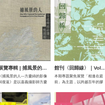
真實，這些真實僅存在於一種
基於嘉美館開館後獲陳澄波文
相遇和對話的空間。 本展邀請
式展開；並著眼於當代生活情
察覺，也就是那種揭示性的起
化基金會捐贈的一批重要作
20位藝術家回顧移動經驗，在
境中，線如何拓展自身生命，
點，在這種揭示的過程中，會
品。藉由陳澄（1895-1947）
創作中與何人相遇？是過去，
而生命也在事件之間持續編織
建立一種邏輯，一種作為個人
創作及其收藏書畫，將如何看
明天，或未來的自己？移動的
新的線。 其次，便是透過作品
經驗中能轉譯現實的視野。 而
待上個世紀的嘉義美術？如何
際遇中，彼此有些交集，也有
組合來試圖提議，不存在穩定
說到視野，當然也就得討論到
從空間環境的尺度，來衡量嘉
錯身而過，但移動經驗使創作
的界線。界線總是關於協商與
眼力及目光的運作，在棒球的
義美術的現代性？ 畫都的
增加了厚度，或和過去互相觀
力量，是主體與行動彼此的互
世界中，所謂的好球帶指的就
概念在1930年代中後期形成
照。生命中的「移」，創作中
相界定。同時，線也涉及區劃
是一種視野的界定，在對壘的
時，臺灣哲學家洪耀勳（1903
的「轉」，而終在展覽中呈現
與隔離，能區分空間，劃定疆
過程中，一個好的投手除了必
1986）以京都學派哲學家和辻
的「遇」。創作當下生命樣態
域。然而，無論多麼細微，界
須具備相應的臂力及技巧外，
哲郎（1889-1960）著作《風
的再現，除了與過往的自己相
線自身都佔據了一個空間。那
還必須擁有能根據打者的身材
土：人間學的考察》（1935）
遇，也創造了觀眾與作品共時
是個不屬於任何一邊的懸置領
展覽專輯 | 捕風景的人-方慶綿的影像與復返
館刊〈回歸線〉｜Vol.013｜相
來判斷裁判眼光的能力，要說
發展出「風土文化觀」來探討
的對話。 目錄 嘉義市立美術館
域，因而，如果界線是決定地
《捕風景的人—方慶綿的影像
本期專題聚焦展覽「相逢在庭
這是取得優勢的必要條件也不
臺灣、中國與日本之間的文化
序 董事長序—蔡秀娟 移動性，
景、記憶、身分與命運的現
與復返》是以嘉義攝影師方慶
前」為主題，以跨越百年的膠
為過，在這項競技中，單憑投
藝術發展，探究風土自然如何
是我們理解世界的一種關係—
象，那麼界線的懸置狀態又意
綿的山岳影像為核心、結合當
彩畫《庭前所見》為核心，串
手丘的角度來取得優勢是很難
歷史性地生產藝術的感性經
高子衿 我們在此相遇—策展論
謂著什麼？開啟了何種感知樣
代影像工作者與嘉義市立美術
聯不同時代與媒材的創作，並
的，除了臨場的經驗外，作為
驗。 和辻哲郎探討的
述—黃又文 我們在此相遇 生命
態？這些都是展覽透過「線縷
館策展小組所開展的復返行動
重新審視畫都的歷史縱深與藝
輔助判斷的捕手也很重要，能
「人」，也意味著「人間」或
中的移與遇觀看轉向與理解遇/
游」、「疆界注」、「懸置