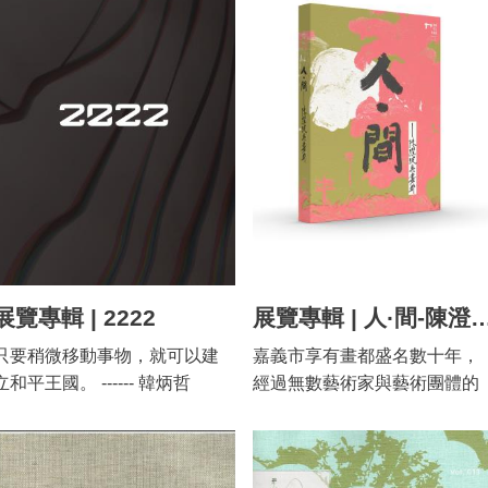
藝術家如何在動盪的時局中持
嘉義相關的諸多線與邊界的意
續開創、以藝術回應時代。 本
象，成為展覽的思考起點。有
展與天美藝術基金會共同主
兩個主要的問題意識構成此次
辦，過去十年基金會支持逾54
展覽。首先，試圖以線的狀態
位臺灣青生代藝術家參與「台
切入，再探嘉美館過往展覽曾
灣當代藝術家海外參訪計
經創造的反思性風景意識。就
畫」，參訪國際當代藝術場
藝術而言，線有複雜與悠久的
域，與各地藝術家工作室進行
糾纏史，與圖繪、符號、繪畫
交流。這段生命旅程對於創作
性、書寫性，涉及區劃與隔
產生了何種意義？或許這些相
離、也是逃逸、痕跡等主體狀
遇都有必然發生的原因。本展
態的欲望動力學。甚至在Tim
以英國藝術評論與文學家約
Ingold那裡，人類棲居的世界
展覽專輯 | 2222
展覽專輯 | 人·間-陳
翰．伯格（John Berger）的作
是由物構成的，而是由線組成
只要稍微移動事物，就可以建
嘉義市享有畫都盛名數十年，
品「我們在此相遇 Here is
的；也可以說，「每個事物都
立和平王國。 ------ 韓炳哲
經過無數藝術家與藝術團體的
where we meet」為題，借喻生
是一個線的議會（every thing i
（Byung-Chul Han） 透明社會
努力，在2020年迎來了第一座
命中不同階段的相遇，沒有物
a parliament of lines）」。展
生活中，常會有些小小的，極
專業的嘉義市立美術館，
理時空指涉，只有精神的交錯
延續著「線」的書寫性特質，
其細微的變化，在反映著某種
「人・間-陳澄波與畫都」展奠
對話，營造一個與過去、現在
以及「線」作為組成世界的方