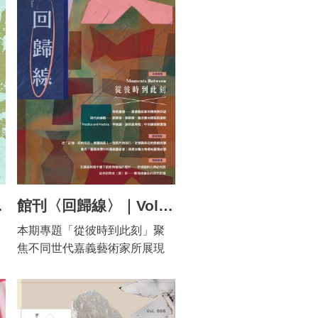
期最重要的林業發展地區之
溫暖而敦實的個人風範。 蒲添
一，過去數十年來有大量的學
生為台灣政商頭人造像的數量
的
術著作爬梳從日治開始、國民
驚人，但較少被單獨提出作為
政府時期，到禁伐天然林政策
展覽主體研究，蒲添生以藝術
後的林業與森林研究。隨著產
的實踐，寫下了屬於台灣頭人
業轉型和國家政策發展，過往
像的巨帙鴻篇；藝術史家蕭瓊
因山上的伐木而帶入村落與城
瑞認為，他的人像塑造系列，
市的木業榮景，以及阿里山鐵
等同於以藝術書寫了「台灣歷
-
路沿線魚貫的人潮不復在，取
史的一個重要面向」。因此，
而代之的是對鬱鬱山林充滿興
本展以「蒲添生台灣頭人巨
趣的旅客，還有對台灣林業歷
帙」為副標，呈現蒲添生史詩
史嚮往的人們。就地理空間
級巨簡的台灣頭人群像，之於
逢在庭前
館刊〈回歸線〉｜Vol.012｜從彼時到此刻
上，嘉義地區的林業以阿里山
自身藝術創作生涯的重要性及
本期專題「從彼時到此刻」聚
到市區這個範圍為核心，外擴
代表性。 為能讓觀眾更立體且
焦不同世代嘉義藝術家所展現
到島內其他地方，甚至輸出到
深入地瞭解蒲添生的雕塑，本
的創作姿態與自覺，延伸自嘉
海外；而在歷史進程裡，從自
展共分三個展區：「來自米街
義市立美術館的「背光─郭東
然原生的林木面臨人為活動、
走入雕塑」、「寫神入形」、
榮、陳銀輝、詹浮雲」與
近現代政策治理、當代山林保
「生活風景裡的蒲添生」，以