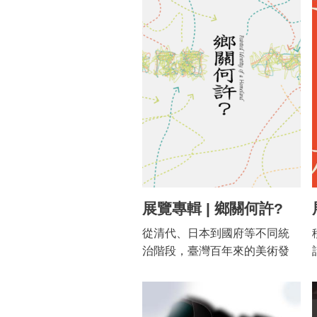
富多元，分為書畫、西畫、雕
塑、攝影四大類別。本書分為
圖、文錄兩冊，依類別、藝術
家姓氏筆畫、作品創作年代排
序，並標示圖文錄相互對應頁
數，利於讀者閱讀及查閱作品
資訊。
展覽專輯 | 鄉關何許?
從清代、日本到國府等不同統
治階段，臺灣百年來的美術發
展，猶如其所經歷的多重殖民
經驗一般，多元而紛呈。不論
是因求學、工作、經商、移防