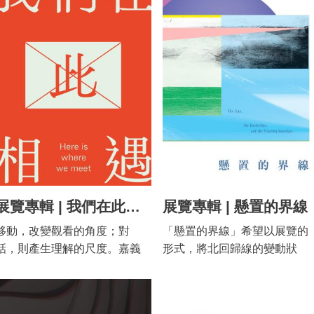
常習作、實驗創作與教案，展
代的藝術對話，並期待能與觀
現她們面對藝術、自我與他人
眾重新產生連結。
之間的思考與實踐歷程。展覽
亦由蔡志賢、康雅筑、王怡婷
三位藝術家，透過田調與現地
創作，共構跨世代對話，重新
看見兩位嘉義當代藝術家的藝
術與生命實踐。
展覽專輯 | 我們在此相遇
展覽專輯 | 懸置的界線
移動，改變觀看的角度；對
「懸置的界線」希望以展覽的
話，則產生理解的尺度。嘉義
形式，將北回歸線的變動狀
市立美術館今年以「在變動時
態、攝影家的山岳寫真旅程、
代中的創造」為題，回看大疫
重層山稜線地景、伐木與運輸
後的歷史意義，也遙想過去的
纜線、溪流蝕刻線等，種種與