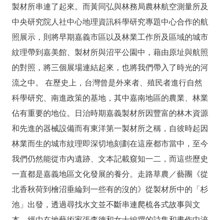
製材所串連了起來。而黃同弘與林務局農林航空測量所及
中央研究院人社中心地理資訊科學研究專題中心合作的航
照展示，則將早期嘉義市區以及林業工作所及區域的城市
紋理帶到嘉美館、製材所與沼平公園中，藉由原址與航照
的對照，將三個展場連結起來，也將我們帶入了時光的河
流之中。 在歷史上，台灣曾是外來者、殖民者進行自然
科學研究、南進政策的基地，其中嘉南地區的農業、林業
佔有重要的地位。日治時期嘉義製材所因豐富的林木資源
和先進的器械設備而有東洋第一製材所之稱，自彼時起因
林業而生的城市紋理即深切地刻劃在這座都市當中，至今
我們仍然能從市內遺跡、文本記載窺知一二，而這些歷史
一直都是嘉義地區文化發展的養分。走路草農／藝團《從
北香秋荷到檜沼垂綸到一些有的沒的》從製材所中的「杉
池」出發，透過尋找水文並不斷串連爬梳各式故事與文
本，經由在地藝術家張李德和女士編撰的詩集和畫作中淬