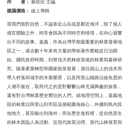
作 者：
賴依欣 主編
服
建議價格：
線上專輯
務
當我們面對自然，不論靠近山岳或是鄰近海洋，除了個人
專
區
感官體驗之外，時常會因為不同時空和情境，在內心迴響
出不同的故事。嘉義，作為台灣早期最重要的林業發展地
今
區之一，過去數十年來有大量的學術著作爬梳從日治開
日
始、國民政府時期，到禁伐天然林政策後的林業與森林研
開
館
究。隨著產業轉型和國家政策發展，過往因山上的伐木而
09:00
帶入村落與城市的木業榮景，以及阿里山鐵路沿線魚貫的
-
人潮不復在，取而代之的是對鬱鬱山林充滿興趣的旅客，
17:00
還有對台灣林業歷史嚮往的人們。就地理空間上，嘉義地
回
區的林業以阿里山到市區這個範圍為核心，外擴到島內其
首
頁
他地方，甚至輸出到海外；而在歷史進程裡，從自然原生
的林木面臨人為活動、近現代政策治理、當代山林保育與
網