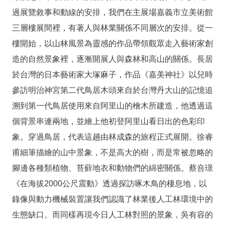
私
過展覽敘事和動線的安排，我們在主展場嘉義市立美術館
權
保
三層樓展間裡，有著人與林業關係不同層次的安排。從一
護
樓開始，以山林風景為靈感的作品帶領觀眾走入藝術家創
政
造的自然景象裡，逐漸開展人與森林和高山的關係。長居
策
於台灣的日本藝術家大塚麻子，作品《嘉美神社》以兒時
政
參訪明治神宮第二代鳥居木頭來自於台灣丹大山的記憶追
府
溯到第一代鳥居使用來自阿里山的檜木所建造，他透過這
網
站
個背景串連兩地，並繪上他初登阿里山看日出的色彩印
資
象。穿過鳥居，代表這趟由林成森的旅程正式展開。徐睿
料
甫細筆描繪的山中景象，不是高大的樹，而是常被忽略的
開
腳邊各種類植物、苔蘚地衣和動物們的綿密關係。蔡咅璟
放
宣
《在海拔2000公尺震動》透過探訪啄木鳥的棲息地，以
告
錄像與動力機械裝置讓我們認識了林業後人工林環境中的
線
生態缺口。而同樣再現今日人工林對照的景象，吳有容的