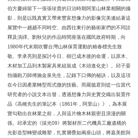
伯方慶綿留下一張張珍貴的日治時期阿里山林業相關的攝
影，則是以既真實又帶來豐富想像力的影像完美連結著這
展覽中一趟趟不同時空、由西往東行的藝術家們的不同詮
釋及演繹。劉秋兒的作品時間座落在國民政府時期，向
1980年代末期吹響台灣山林保育運動的賴春標先生致
敬。李承亮則是探討今日、樹已成木後的命運，以原木、
木材加工品到木製家具來組裝成《木頭進化史》。邱子晏
拍攝鉋刀師傅施金泉先生，記錄下口傳的秘訣，以及這項
在今日因產業轉型而式微的技藝。而羅懿君則從一位當代
研究者的小說文本出發，透過想像力與史實交織出裝置作
品《⾼橋先⽣的筆記本（1861年，阿⾥⼭）》，為本展
覽勾勒出在林業之前，人與這片檜木林親密且浪漫的關
係。邱承宏的《採光09》將製材所二代機具工廠遺構的
光影造型轉變成雕塑，扎實層疊如兩座山頭，將嘉美館與