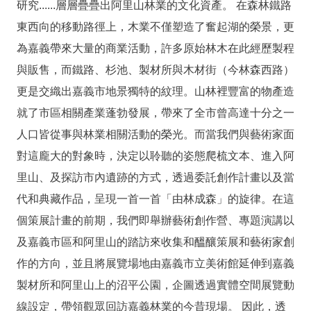
站
研究......層層疊疊出阿里山林業的文化資產。 在森林鐵路
導
東西向的移動路徑上，木業不僅塑造了奮起湖的榮景，更
覽
為嘉義帶來大量的商業活動，許多原始林木在此經歷製程
常
與販售，而鐵路、杉池、製材所與木材街（今林森西路）
見
更是交織出嘉義市地景獨特的紋理。山林裡豐富的物產造
問
就了市區相關產業蓬勃發展，帶來了全市曾高達十分之一
答
人口皆從事與林業相關活動的榮光。而當我們與藝術家面
EN
對這龐大的對象時，決定以聆聽的姿態爬梳文本、進入阿
徵
里山、及探訪市內遺跡的方式，透過委託創作計畫以及當
才
代和典藏作品，呈現一首一首「由林成森」的旋律。在這
個策展計畫的前期，我們即舉辦藝術創作營、專題演講以
常
見
及嘉義市區和阿里山的踏訪來收集和醞釀策展和藝術家創
問
作的方向，並且將展覽場地由嘉義市立美術館延伸到嘉義
題
製材所和阿里山上的沼平公園，企圖透過實體空間展覽動
隱
線設定，帶領觀眾回訪嘉義林業的今昔現場。 因此，透