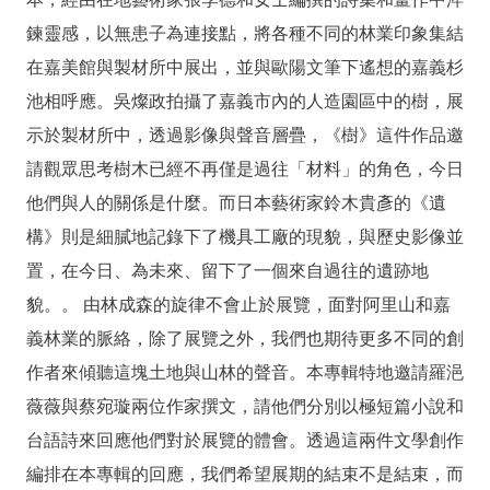
鍊靈感，以無患子為連接點，將各種不同的林業印象集結
在嘉美館與製材所中展出，並與歐陽文筆下遙想的嘉義杉
池相呼應。吳燦政拍攝了嘉義市內的人造園區中的樹，展
示於製材所中，透過影像與聲音層疊，《樹》這件作品邀
請觀眾思考樹木已經不再僅是過往「材料」的角色，今日
他們與人的關係是什麼。而日本藝術家鈴木貴彥的《遺
構》則是細膩地記錄下了機具工廠的現貌，與歷史影像並
置，在今日、為未來、留下了一個來自過往的遺跡地
貌。。 由林成森的旋律不會止於展覽，面對阿里山和嘉
義林業的脈絡，除了展覽之外，我們也期待更多不同的創
作者來傾聽這塊土地與山林的聲音。本專輯特地邀請羅浥
薇薇與蔡宛璇兩位作家撰文，請他們分別以極短篇小說和
台語詩來回應他們對於展覽的體會。透過這兩件文學創作
編排在本專輯的回應，我們希望展期的結束不是結束，而