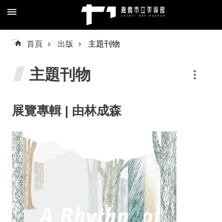
跳到主要內容區塊
進
:::
首頁
出版
主題刊物
階
搜
主題刊物
尋
展覽專輯 | 由林成森
關
於
我
們
預
約/
導
覽