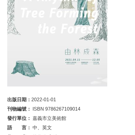
參
觀
本
館
展
覽
活
動
及
推
廣
出版日期：
2022-01-01
典
刊物編號：
ISBN 9786267109014
藏
發行單位：
嘉義市立美術館
出
語 言：
中、英文
版