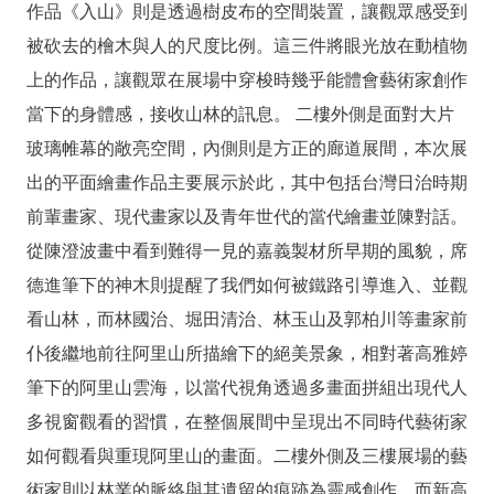
上
作品《入山》則是透過樹皮布的空間裝置，讓觀眾感受到
陳
被砍去的檜木與人的尺度比例。這三件將眼光放在動植物
情
上的作品，讓觀眾在展場中穿梭時幾乎能體會藝術家創作
當下的身體感，接收山林的訊息。 二樓外側是面對大片
玻璃帷幕的敞亮空間，內側則是方正的廊道展間，本次展
出的平面繪畫作品主要展示於此，其中包括台灣日治時期
前輩畫家、現代畫家以及青年世代的當代繪畫並陳對話。
從陳澄波畫中看到難得一見的嘉義製材所早期的風貌，席
德進筆下的神木則提醒了我們如何被鐵路引導進入、並觀
看山林，而林國治、堀田清治、林玉山及郭柏川等畫家前
仆後繼地前往阿里山所描繪下的絕美景象，相對著高雅婷
筆下的阿里山雲海，以當代視角透過多畫面拼組出現代人
多視窗觀看的習慣，在整個展間中呈現出不同時代藝術家
如何觀看與重現阿里山的畫面。二樓外側及三樓展場的藝
術家則以林業的脈絡與其遺留的痕跡為靈感創作，而新高