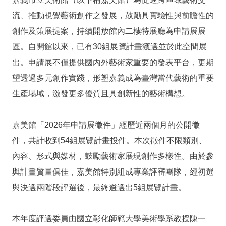
流、推動視覺藝術創作之發展，鼓勵具實驗性與前瞻性的
服
務
創作及策展提案，持續開放館內二樓特展廳為申請展展
專
區。自開館以來，已有30組展覽計畫獲選並於此空間展
區
出。申請展不僅提供國內外藝術家重要的發表平台，更期
望透過多元創作實踐，形塑嘉義成為臺灣當代藝術的重要
今
生產場域，激發更多優質且具創新性的藝術構想。
日
開
館
嘉美館「2026年申請展徵件」經歷近兩個月的公開徵
09:00
件，共計收到54組展覽計畫投件。本次徵件不限類別、
-
17:00
內容、形式與媒材，鼓勵藝術家展現創作多樣性。由於參
回
與計畫質量俱佳，嘉美館特別組成專業評審團隊，經初選
首
與決選兩階段評選後，最終遴選出5組展覽計畫。
頁
網
本年度評選委員由國立彰化師範大學美術學系教授陳一