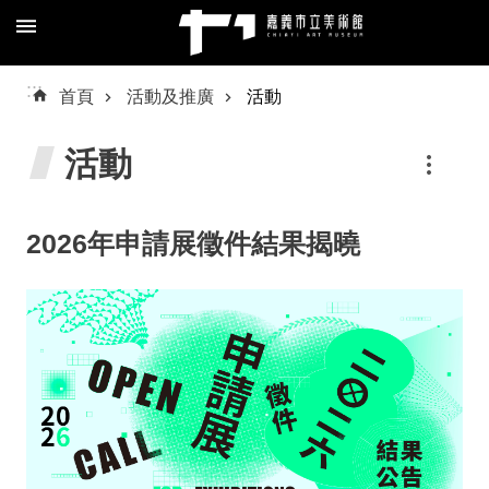
跳到主要內容區塊
進
:::
首頁
活動及推廣
活動
階
搜
活動
尋
2026年申請展徵件結果揭曉
關
於
我
們
預
約/
導
覽