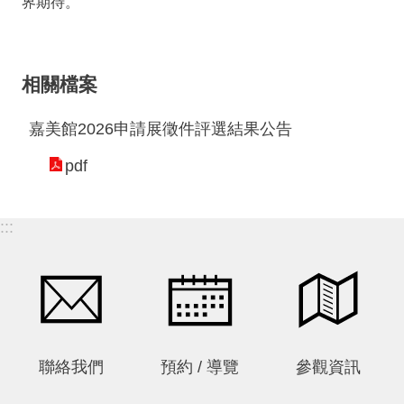
界期待。
私
權
保
護
相關檔案
政
策
嘉美館2026申請展徵件評選結果公告
政
pdf
府
網
站
:::
資
料
開
放
宣
告
聯絡我們
預約 / 導覽
參觀資訊
線