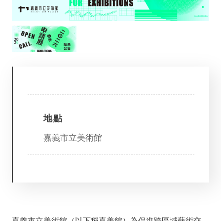
參
觀
本
館
展
覽
活
地點
動
及
嘉義市立美術館
推
廣
典
藏
出
版
嘉義市立美術館（以下稱嘉美館）為促進跨區域藝術交