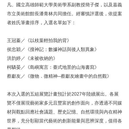
站
凡、國立高雄師範大學美術學系副教授簡子傑，以及嘉義
導
市立美術館館長潘青林共同擔任。經審慎評選後，依提案
覽
者姓氏筆畫排序，入選名單如下：
常
見
王冠蓁／《以枝葉輕拍我的背》
問
答
侯忠穎／《搜神記：數據神話與後人類異象》
洪韵婷／《未被收納的》
EN
柯驎晏／《島嶼寓言：臺式地景的山海書寫》
徵
蔡獻友／《微物．微精神─蔡獻友繪畫中的自然觀》
才
常
本次入選的五組展覽計畫預計於2027年陸續展出。各展
見
覽不僅展現藝術家多元且豐富的創作面向，亦透過不同媒
問
材與觀點回應社會議題、歷史記憶、自然環境與內在精神
題
世界，充分彰顯當代藝術的創新能量與思辨深度，值得各
隱