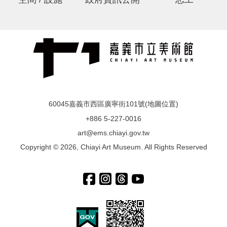
60045嘉義市西區廣寧街101號(
地圖位置
)
+886 5-227-0016
art@ems.chiayi.gov.tw
Copyright © 2026, Chiayi Art Museum. All Rights Reserved