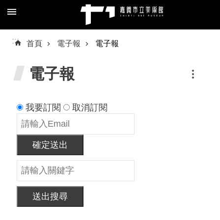
跳到主要內容區塊
進
:::
首頁
電子報
電子報
階
搜
電子報
尋
我要訂閱
取消訂閱
關
於
確定送出
我
們
預
約/
導
覽