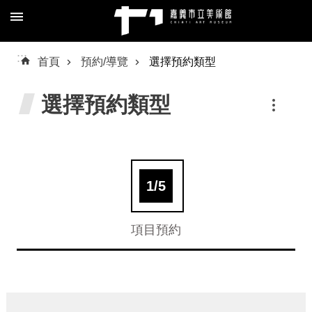
跳到主要內容區塊
進
:::
首頁
預約/導覽
選擇預約類型
階
搜
選擇預約類型
尋
關
於
我
項目預約
們
預
約/
導
覽