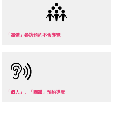
參
觀
本
館
「團體」參訪預約不含導覽
展
覽
活
動
及
推
廣
典
「個人」、「團體」預約導覽
藏
出
版