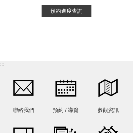
服
預約進度查詢
務
專
區
今
日
開
:::
館
09:00
-
17:00
回
首
聯絡我們
預約 / 導覽
參觀資訊
頁
網