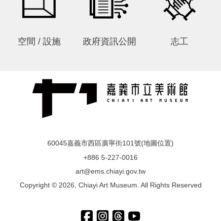
站
導
覽
空間 / 設施
政府資訊公開
志工
常
見
問
答
EN
徵
才
60045嘉義市西區廣寧街101號(
地圖位置
)
常
+886 5-227-0016
見
art@ems.chiayi.gov.tw
問
Copyright © 2026, Chiayi Art Museum. All Rights Reserved
題
隱