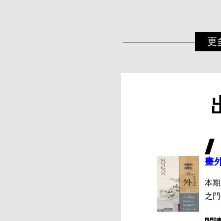
更
畫外 
本期
之門
側棟