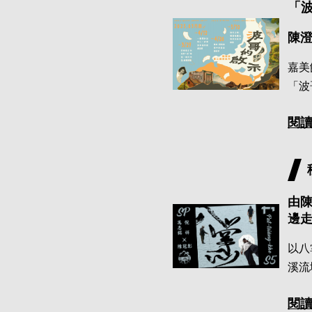
「
陳澄
嘉美
「波
閱
由
邊
以八
溪流
閱