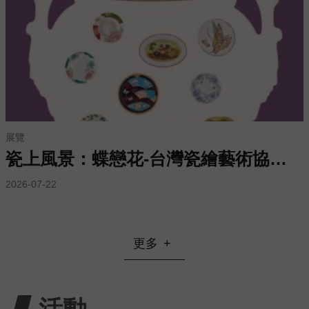
站
導
覽
常
見
問
答
展覽
EN
瓷上風景：蝶戀花-台灣瓷繪藝術協會會員聯展
徵
2026-07-22
才
常
見
更多
問
題
隱
活動