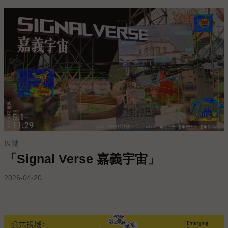
參
觀
本
館
展
覽
活
動
及
展覽
推
「Signal Verse 嘉義宇宙」
廣
2026-04-20
典
藏
出
版