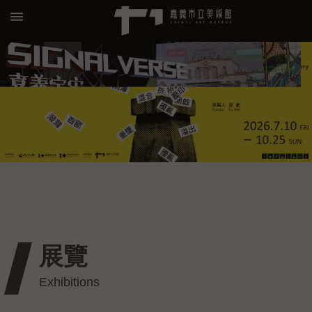
跳到主要內容區塊
:::
進
階
搜
尋
關
於
我
們
展覽
預
約/
導
覽