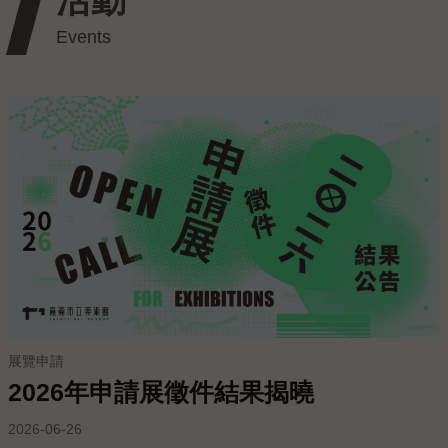
私
權
保
護
政
策
政
府
網
站
資
料
開
放
宣
展覽申請
告
2026年申請展徵件結果揭曉
線
2026-06-26