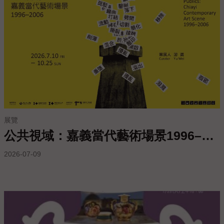
服
務
專
區
今
日
開
館
展覽
09:00
公共視域：嘉義當代藝術場景1996–2006
-
17:00
2026-07-09
回
首
頁
網