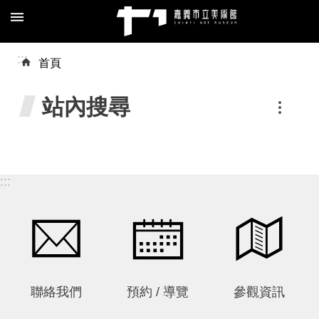
跳到主要內容區塊
進
:::
首頁
階
搜
站內搜尋
尋
:::
關
於
我
們
預
約/
聯絡我們
預約 / 導覽
參觀資訊
導
覽