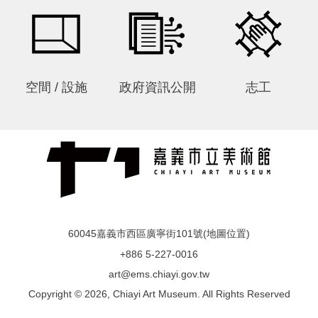
參
觀
本
館
空間 / 設施
政府資訊公開
志工
展
覽
活
動
及
推
廣
60045嘉義市西區廣寧街101號(
地圖位置
)
典
+886 5-227-0016
藏
art@ems.chiayi.gov.tw
Copyright © 2026, Chiayi Art Museum. All Rights Reserved
出
版