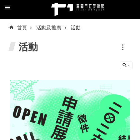
跳到主要內容區塊
進
:::
首頁
活動及推廣
活動
階
搜
活動
尋
關
於
我
們
預
約/
導
覽