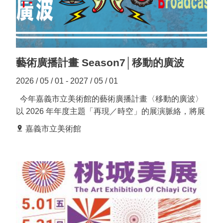
覽計畫。 本年度評選委員由國立彰化師範大學美術學
服
系教授陳一凡、國立高雄師範大學美術學系副教授簡子
務
傑，以及嘉義市立美術館館長潘青林共同擔任。經審慎
專
評選後，依提案者姓氏筆畫排序，入選名單如下： 王
區
冠蓁／《以枝葉輕拍我的背》 侯忠穎／《搜神記：數
藝術廣播計畫 Season7│移動的廣波
據神話與後人類異象》 洪韵婷／《未被收納的》 柯驎
晏／《島嶼寓言：臺式地景的山海書寫》 蔡獻友／
2026 / 05 / 01 - 2027 / 05 / 01
今
《微物．微精神─蔡獻友繪畫中的自然觀》 本次入選
日
今年嘉義市立美術館的藝術廣播計畫〈移動的廣波〉
開
的五組展覽計畫預計於2027年陸續展出。各展覽不僅
以 2026 年年度主題「再現／時空」的展演脈絡，將展
館
展現藝術家多元且豐富的創作面向，亦透過不同媒材與
覽內容轉化為節目的核心，透過聲音的引導，我們希望
09:00
嘉義市立美術館
觀點回應社會議題、歷史記憶、自然環境與內在精神世
陪伴聽眾在理解作品與展覽之餘，也能走進展場之中感
-
界，充分彰顯當代藝術的創新能量與思辨深度，值得各
受展覽現場帶來的身體感知。本計畫不僅僅是藝術推廣
17:00
界期待。
的一種方式，也期盼能成為一個讓文化彼此流動、交流
回
的空間。 本季同樣邀請熟捻嘉義人文與歷史的兩位當
首
代藝術家－張允菡與倪祥擔任主持人。兩位以各自獨特
頁
的方式，引領聽眾走入不同的觀看視角。允菡以細膩的
思考與自然的對話節奏，輕巧卻深刻的帶出藝術家、作
網