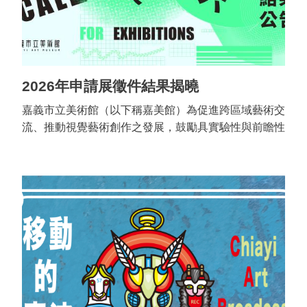
參
觀
本
館
2026年申請展徵件結果揭曉
展
嘉義市立美術館（以下稱嘉美館）為促進跨區域藝術交
覽
流、推動視覺藝術創作之發展，鼓勵具實驗性與前瞻性
的創作及策展提案，持續開放館內二樓特展廳為申請展
活
展區。自開館以來，已有30組展覽計畫獲選並於此空
動
間展出。申請展不僅提供國內外藝術家重要的發表平
及
台，更期望透過多元創作實踐，形塑嘉義成為臺灣當代
推
藝術的重要生產場域，激發更多優質且具創新性的藝術
廣
構想。 嘉美館「2026年申請展徵件」經歷近兩個月的
典
公開徵件，共計收到54組展覽計畫投件。本次徵件不
藏
限類別、內容、形式與媒材，鼓勵藝術家展現創作多樣
性。由於參與計畫質量俱佳，嘉美館特別組成專業評審
出
團隊，經初選與決選兩階段評選後，最終遴選出5組展
版