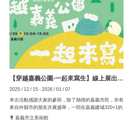
方式，引領聽眾走入不同的觀看視角。允菡以細膩的思
私
考與自然的對話節奏，輕巧卻深刻的帶出藝術家、作品
權
與觀者之間的深層關係與提問；倪祥則融入廣播劇的表
保
現形式，透過聲音設計與情境鋪陳，與藝術家一起讓每
護
政
一次的訪談都展開一段帶有想像力的聲音旅程。不同的
策
表達方式，也讓聽眾在聆聽之中，獲得不同方向的趣
味。 作為美術館的推廣頻道之一，〈移動的廣波〉第
政
七季預計推出 12 集節目，節目內容除了涵蓋策展及展
府
覽相關，另外還有嘉義在地的各種延伸企劃。我們期待
網
這些聲音能成為您走進展覽現場前的引導，也期盼能在
站
觀展之後，陪伴您延續感受，與您共鳴。 ⊛ 移動的廣
【穿越嘉義公園‧一起來寫生】線上展出及得獎公告
資
波｜線上收聽連結
料
2025 / 12 / 15 - 2026 / 01 / 07
開
放
本次活動感謝大家的參與，除了熱情的嘉義市民，亦有
宣
來自外縣市的朋友共襄盛舉，一同在嘉義建城320+1的
告
這一年，一起延續「畫都」的美好傳統！ 今年度從319
嘉義市立美術館
件作品中，由三位嘉義資深藝術家鄭建昌老師、戴明德
線
老師、王德合老師共同評審，從國小低、中、高年級、