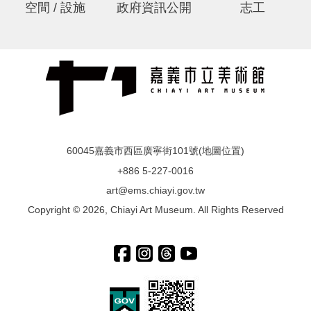
都」精神，嘉義市於2025年重新鑄製適合戶外展示之
空間 / 設施
政府資訊公開
志工
大型「運動系列」雕塑，設置於嘉義市北香湖公園，以
藝術融入城市公共空間，展現不同的都市風貌。 《運
動系列》共為十件，展現人物肢體在空間中的不同變
化：溜冰、翻轉、空翻、平衡木等姿態的大膽的嘗試，
在幾乎沒有真實模特兒可參考的狀況下，能創作出如此
美妙空間中的人體架構，可說是一系列強而有力的作
品。《運動系列》作品傳達了瞬間動作，同時也暗示了
不斷循環、生生不息的生命力量。 人體的重心不再是
60045嘉義市西區廣寧街101號(
地圖位置
)
雕塑作品的重心，而是一線條的韻律，如書法之屬於線
+886 5-227-0016
條。人體體操的極限線條是一種美，書法在狂草的極限
art@ems.chiayi.gov.tw
狀態下也是一種美，兩種都是一種生命美的呈現。 從
Copyright © 2026, Chiayi Art Museum. All Rights Reserved
1981年〈夢〉、 〈泳〉突破手法後，經過7年的1988
年，蒲氏年77，他創作的作品動作再現突破。他把運
動中的人體當作藝術上的線條來看待。那是一種生命線
條，它是屬於孔子所言的「逝者如斯」的韻律波動的線
條。這些線條在瞬間的動作中被蒲氏急速的凝固了。這
系列作品和早期雕塑作品來作一個比對。 運動系列1