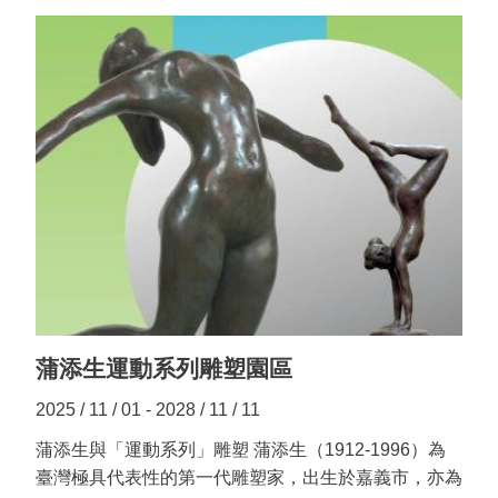
上
國中、高中、大專以上暨社會組共6組中，分別選出各
陳
組前三名及佳作，恭喜36位參賽者得獎。 後續將安排
情
於115年2月7日下午2點進行得獎作品頒獎典禮，敬請
關注後續相關消息！ 👉線上展出
蒲添生運動系列雕塑園區
2025 / 11 / 01 - 2028 / 11 / 11
蒲添生與「運動系列」雕塑 蒲添生（1912-1996）為
臺灣極具代表性的第一代雕塑家，出生於嘉義市，亦為