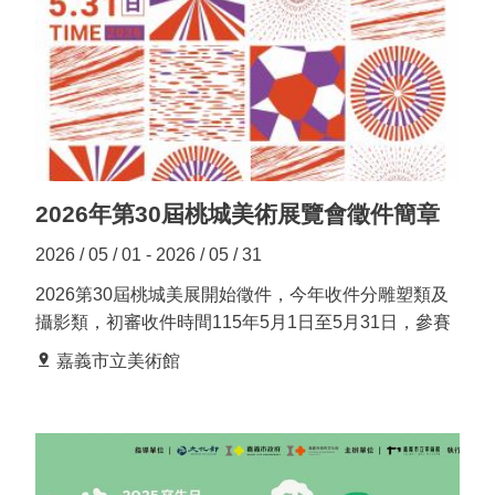
品與觀者之間的深層關係與提問；倪祥則融入廣播劇的
站
表現形式，透過聲音設計與情境鋪陳，與藝術家一起讓
導
每一次的訪談都展開一段帶有想像力的聲音旅程。不同
覽
的表達方式，也讓聽眾在聆聽之中，獲得不同方向的趣
常
味。 作為美術館的推廣頻道之一，〈移動的廣波〉第
見
七季預計推出 12 集節目，節目內容除了涵蓋策展及展
問
覽相關，另外還有嘉義在地的各種延伸企劃。我們期待
答
這些聲音能成為您走進展覽現場前的引導，也期盼能在
2026年第30屆桃城美術展覽會徵件簡章
觀展之後，陪伴您延續感受，與您共鳴。 ⊛ 移動的廣
EN
波｜線上收聽連結 https://linktr.ee/chiayiartmuseum今
2026 / 05 / 01 - 2026 / 05 / 31
年嘉義市立美術館的藝術廣播計畫〈移動的廣波〉以
徵
2026第30屆桃城美展開始徵件，今年收件分雕塑類及
2026 年年度主題「再現／時空」的展演脈絡，將展覽
才
攝影類，初審收件時間115年5月1日至5月31日，參賽
內容轉化為節目的核心，透過聲音的引導，我們希望陪
辦法詳見附檔「第30屆桃城美展徵件簡章」(PDF檔)，
常
伴聽眾在理解作品與展覽之餘，也能走進展場之中感受
嘉義市立美術館
見
並請參賽者自行列印相關表格，將作品照片尺寸依簡章
展覽現場帶來的身體感知。本計畫不僅僅是藝術推廣的
問
內容規定寄至：600嘉義市西區中山路616號/O棟1樓展
一種方式，也期盼能成為一個讓文化彼此流動、交流的
題
覽室/嘉義市立美術館江先生收/電話05-2226800，郵戳
空間。 本季同樣邀請熟捻嘉義人文與歷史的兩位當代
為憑(請勿親送)。
藝術家－張允菡與倪祥擔任主持人。兩位以各自獨特的
隱