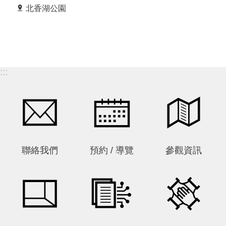
畫家陳澄波之大女婿。1931年赴日習畫，隔年進入日
北香湖公園
本帝國美術學校東洋畫科，後轉入雕塑科，並師事日本
著名雕塑家朝倉文夫，研習多年後於1941年返臺定
居。 返臺後，蒲添生專注於銅像鑄造，將日本鑄銅技
術引入臺灣，並創辦戰後臺灣首家鑄銅工廠，對臺灣現
代雕塑發展影響深遠。其以名人紀念塑像著稱，尤擅刻
:::
畫人物形體與神態，作品呈現近代臺灣社會歷史人物之
立體縮影。除受託創作外，蒲氏也致力於自我實踐，擅
長人體抒情雕塑的他，1958年即曾以《春之光》入選
第一回日本美術展覽會（前身為帝國美術展覽會，此為
轉型社團法人主辦之第一回）。 「運動系列」為蒲添
生晚期重要創作，靈感來自1988年漢城（今首爾）奧
聯絡我們
預約 / 導覽
參觀資訊
運會中羅馬尼亞體操選手——「體操精靈」西莉瓦絲
（Daniela Silivaș）。西莉瓦絲以優雅姿態、卓越技巧
與高難度動作震撼全球，亦觸動蒲添生，激發其將運動
瞬間轉化為永恆雕塑藝術的創作意圖。 該系列共計10
件，原作尺寸約40-50公分，現典藏於國立臺灣美術
館、高雄市立美術館及嘉義市立美術館。為延續「畫