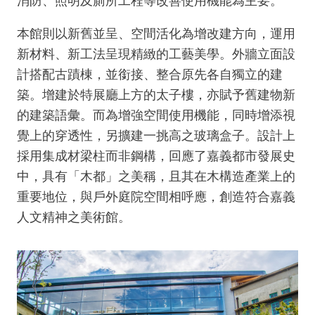
消防、照明及廁所工程等改善使用機能為主要。
服
本館則以新舊並呈、空間活化為增改建方向，運用
務
新材料、新工法呈現精緻的工藝美學。外牆立面設
專
計搭配古蹟棟，並銜接、整合原先各自獨立的建
區
築。增建於特展廳上方的太子樓，亦賦予舊建物新
的建築語彙。而為增強空間使用機能，同時增添視
今
日
覺上的穿透性，另擴建一挑高之玻璃盒子。設計上
閉
採用集成材梁柱而非鋼構，回應了嘉義都市發展史
館
中，具有「木都」之美稱，且其在木構造產業上的
回
重要地位，與戶外庭院空間相呼應，創造符合嘉義
首
人文精神之美術館。
頁
網
站
導
覽