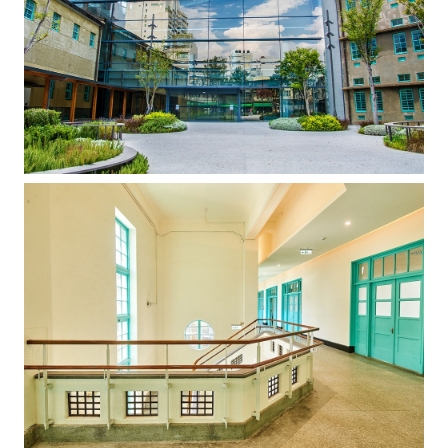
常
見
問
答
EN
徵
才
常
見
問
題
隱
私
權
保