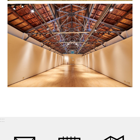
護
政
策
政
府
網
站
資
料
開
放
宣
告
線
:::
上
陳
情