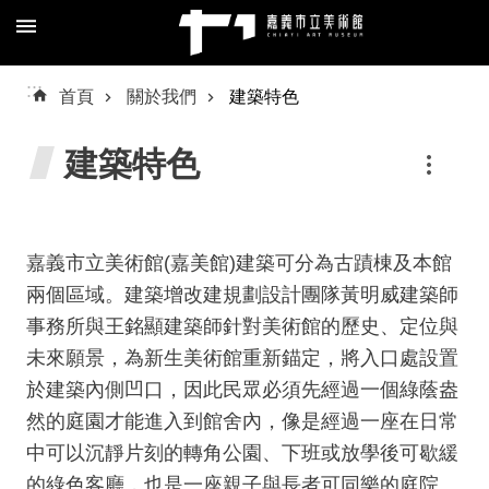
跳到主要內容區塊
進
:::
首頁
關於我們
建築特色
階
搜
建築特色
尋
嘉義市立美術館(嘉美館)建築可分為古蹟棟及本館
關
兩個區域。建築增改建規劃設計團隊黃明威建築師
於
事務所與王銘顯建築師針對美術館的歷史、定位與
我
未來願景，為新生美術館重新錨定，將入口處設置
們
於建築內側凹口，因此民眾必須先經過一個綠蔭盎
預
然的庭園才能進入到館舍內，像是經過一座在日常
約/
中可以沉靜片刻的轉角公園、下班或放學後可歇緩
導
的綠色客廳，也是一座親子與長者可同樂的庭院。
覽