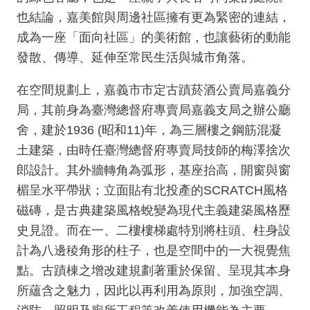
也結論，嘉美館與周邊社區擁有更為緊密的連結，
參
成為一座「面向社區」的美術館，也讓藝術的動能
觀
發散、傳導、延伸至常民生活與城市角落。
本
館
在空間規劃上，嘉義市市定古蹟菸酒公賣局嘉義分
展
局，其前身為臺灣總督府專賣局嘉義支局之辦公廳
覽
舍，建於1936 (昭和11)年，為三層樓之鋼筋混凝
土建築，由時任臺灣總督府專賣局技師的梅澤捨次
活
動
郎設計。其外牆轉角為弧形，基座抬高，開窗與窗
及
楣呈水平帶狀；立面貼有北投產的SCRATCH風格
推
磁磚，是古典建築風格蛻變為現代主義建築風格歷
廣
史見證。而在一、二樓樓梯處特別將柱頭、柱身設
典
計為八邊稜角形的柱子，也是空間中的一大視覺焦
藏
點。古蹟棟之增改建規劃著重於保留、呈現其本身
所蘊含之魅力，因此以再利用為原則，加強空調、
出
版