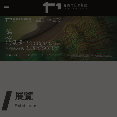
跳到主要內容區塊
:::
進
階
搜
尋
關
於
我
們
展覽
預
約/
導
覽