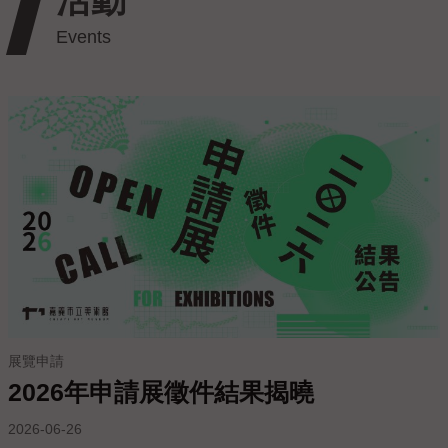
護
政
策
政
府
網
站
資
料
開
放
宣
告
展覽申請
線
上
2026年申請展徵件結果揭曉
陳
2026-06-26
情