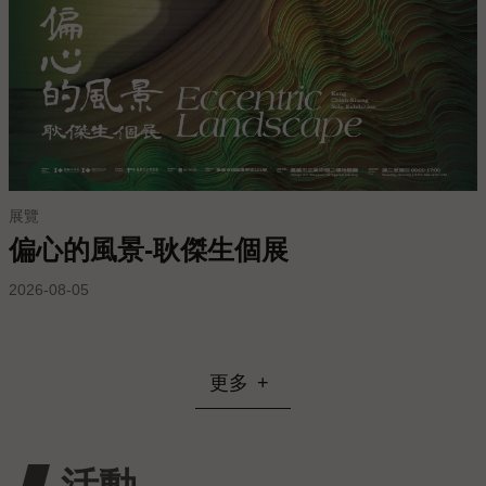
常
見
問
答
EN
徵
展覽
才
偏心的風景-耿傑生個展
常
2026-08-05
見
問
題
更多
隱
私
權
活動
保