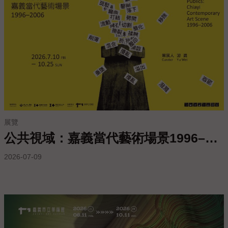
服
務
專
區
今
日
閉
館
展覽
公共視域：嘉義當代藝術場景1996–2006
回
首
2026-07-09
頁
網
站
導
覽