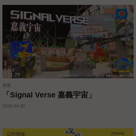
參
觀
本
館
展
覽
活
動
及
展覽
推
「Signal Verse 嘉義宇宙」
廣
2026-04-20
典
藏
出
版