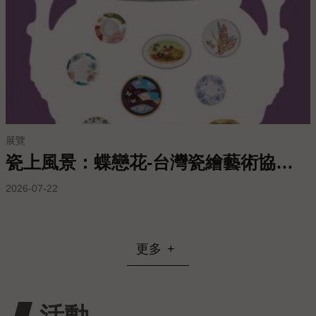
站
導
覽
常
見
問
答
展覽
EN
瓷上風景：蝶戀花-台灣瓷繪藝術協會會員聯展
徵
2026-07-22
才
常
見
更多
問
題
隱
活動