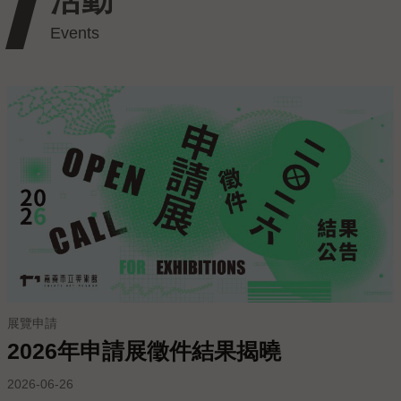
私
權
保
護
政
策
政
府
網
站
資
料
開
放
宣
展覽申請
告
2026年申請展徵件結果揭曉
線
2026-06-26