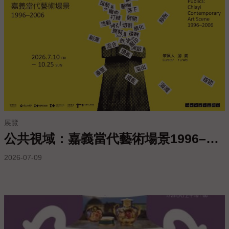
服
務
專
區
今
日
開
館
展覽
09:00
公共視域：嘉義當代藝術場景1996–2006
-
17:00
2026-07-09
回
首
頁
網