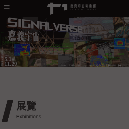
跳到主要內容區塊
:::
進
階
搜
尋
關
於
我
們
展覽
預
約/
導
覽