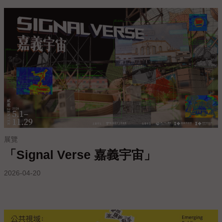
參
觀
本
館
展
覽
活
動
及
展覽
推
「Signal Verse 嘉義宇宙」
廣
2026-04-20
典
藏
出
版