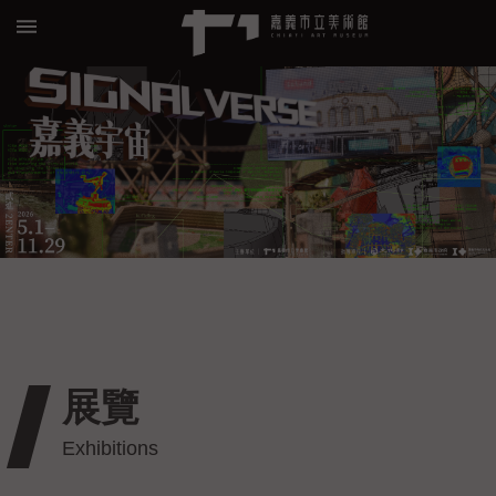
跳到主要內容區塊
:::
進
階
搜
尋
關
於
我
們
展覽
預
約/
導
覽