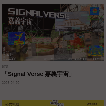
參
觀
本
館
展
覽
活
動
及
展覽
推
「Signal Verse 嘉義宇宙」
廣
2026-04-20
典
藏
出
版