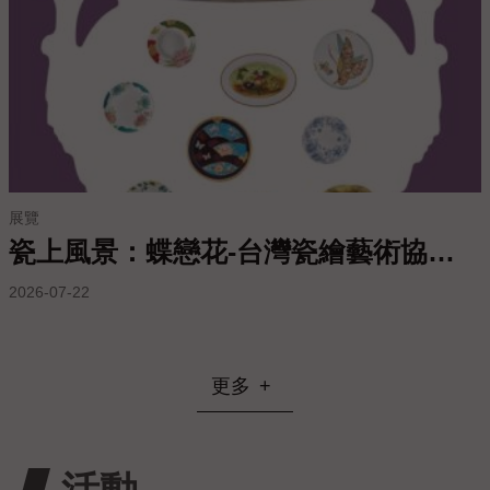
站
導
覽
常
見
問
答
展覽
EN
瓷上風景：蝶戀花-台灣瓷繪藝術協會會員聯展
徵
2026-07-22
才
常
見
更多
問
題
隱
活動