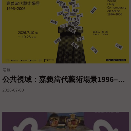
服
務
專
區
今
日
開
館
展覽
09:00
公共視域：嘉義當代藝術場景1996–2006
-
17:00
2026-07-09
回
首
頁
網