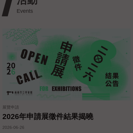
私
權
保
護
政
策
政
府
網
站
資
料
開
放
宣
展覽申請
告
2026年申請展徵件結果揭曉
線
2026-06-26