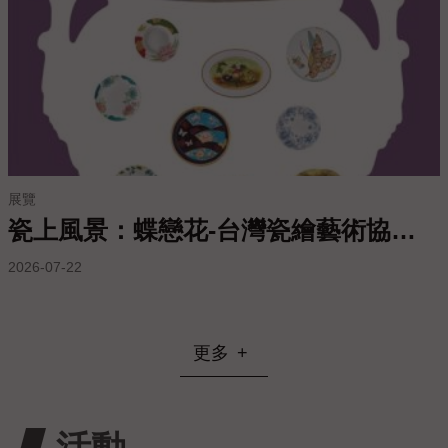
站
導
覽
常
見
問
答
展覽
EN
瓷上風景：蝶戀花-台灣瓷繪藝術協會會員聯展
徵
2026-07-22
才
常
見
更多
問
題
隱
活動