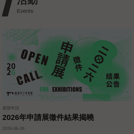
私
權
保
護
政
策
政
府
網
站
資
料
開
放
宣
展覽申請
告
2026年申請展徵件結果揭曉
線
2026-06-26