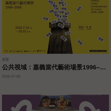
服
務
專
區
今
日
開
館
展覽
09:00
公共視域：嘉義當代藝術場景1996–2006
-
17:00
2026-07-09
回
首
頁
網