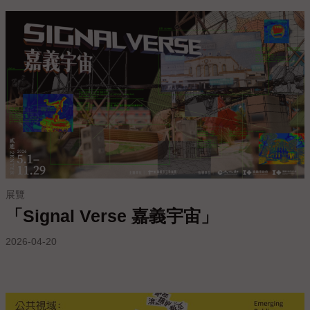
參
觀
本
館
展
覽
活
動
及
展覽
推
「Signal Verse 嘉義宇宙」
廣
2026-04-20
典
藏
出
版