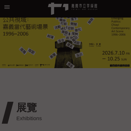
跳到主要內容區塊
:::
進
階
搜
尋
關
於
我
們
展覽
預
約/
導
覽